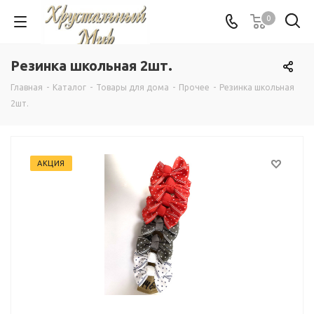
0
Резинка школьная 2шт.
Главная
-
Каталог
-
Товары для дома
-
Прочее
-
Резинка школьная
2шт.
АКЦИЯ