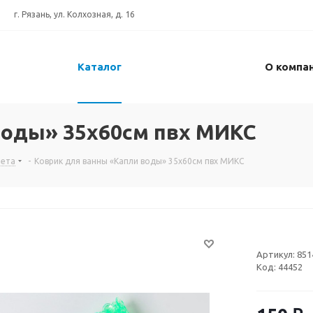
г. Рязань, ул. Колхозная, д. 16
Каталог
О компа
воды» 35x60см пвх МИКС
лета
-
Коврик для ванны «Капли воды» 35x60см пвх МИКС
Артикул:
851
Код:
44452