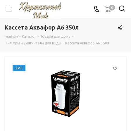
0
Кассета Аквафор А6 350л
Главная
-
Каталог
-
Товары для дома
-
Фильтры и умягчители для воды
-
Кассета Аквафор А6 350л
ХИТ