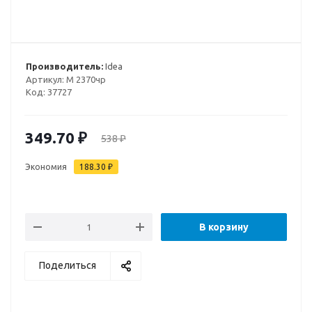
Производитель:
Idea
Артикул:
М 2370чр
Код:
37727
349.70
₽
538
₽
Экономия
188.30
₽
В корзину
Поделиться