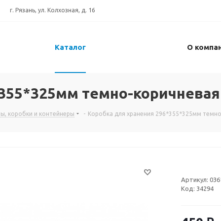
г. Рязань, ул. Колхозная, д. 16
Каталог
О компа
*355*325мм темно-коричневая
ы, коробки и контейнеры
-
Коробка для хранения 296*355*325мм темно
Артикул:
036
Код:
34294