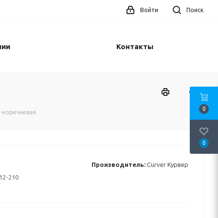
Войти
Поиск
нии
Контакты
0
-коричневая
0
Производитель:
Curver Курвер
12-210