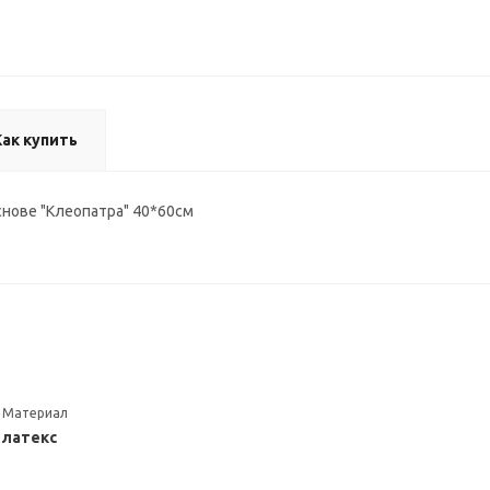
Как купить
снове "Клеопатра" 40*60см
Материал
латекс