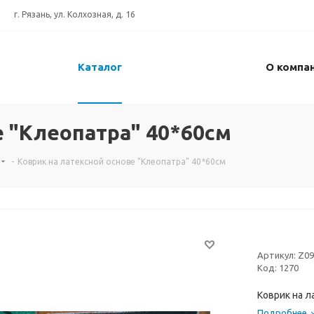
г. Рязань, ул. Колхозная, д. 16
Каталог
О компа
е "Клеопатра" 40*60см
-
Коврик на латексной основе "Клеопатра" 40*60см
Артикул:
Z09
Код:
1270
Коврик на л
Подробнее