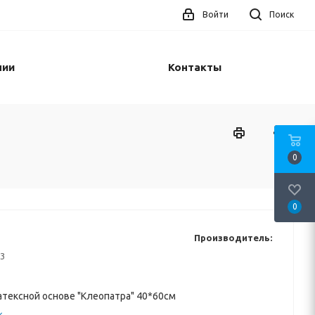
Войти
Поиск
нии
Контакты
0
0
Производитель:
3
атексной основе "Клеопатра" 40*60см