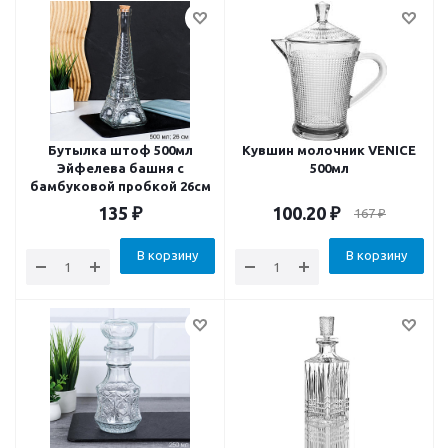
Бутылка штоф 500мл
Кувшин молочник VENICE
Эйфелева башня с
500мл
бамбуковой пробкой 26см
135
₽
100.20
₽
167
₽
В корзину
В корзину