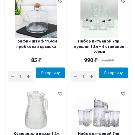
Графин штоф 11.4см
Набор питьевой 7пр.
пробковая крышка
кувшин 1.3л + 6 стаканов
270мл
85
₽
990
₽
1 320
₽
В корзину
В корзину
Кувшин для воды 1.2л
Набор питьевой 7пр.