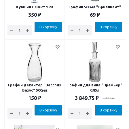
Кувшин CORRY 1.2л
Графин 500мл "Бриллиант"
350
₽
69
₽
В корзину
В корзину
Графин декантер "Bacchus
Графин для вина "Премьер"
Бахус" 500мл
0.85л
150
₽
3 849.75
₽
5 133
₽
В корзину
В корзину