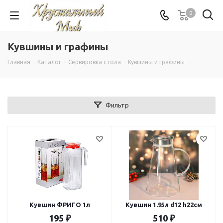
0
Кувшины и графины
Главная
-
Каталог
-
Сервировка стола
-
Кувшины и графины
Фильтр
Кувшин ФРИГО 1л
Кувшин 1.95л d12 h22см
195
₽
510
₽