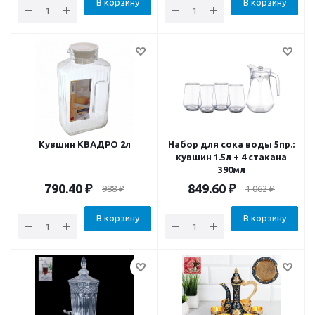
В корзину
В корзину
Кувшин КВАДРО 2л
Набор для сока воды 5пр.:
кувшин 1.5л + 4 стакана
390мл
790.40
₽
849.60
₽
988
₽
1 062
₽
В корзину
В корзину