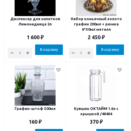
Диспенсер для напитков
Набор коньячный золото
Лимонадница 2л
графин 200мл + рюмка
6*50мл металл
1 600
₽
2 450
₽
В корзину
В корзину
Графин-штоф 500мл
Кувшин ОКТАЙМ 1.6л с
крышкой /48484
160
₽
370
₽