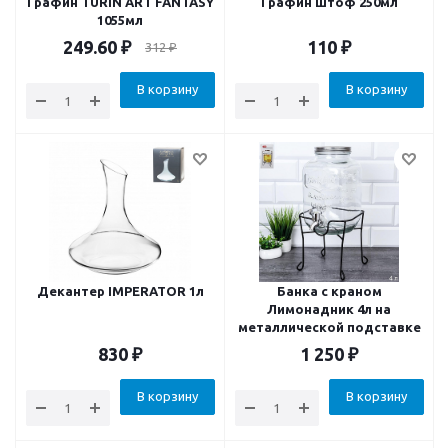
Графин TURIN ART FANTASY
Графин штоф 250мл
1055мл
249.60
₽
110
₽
312
₽
В корзину
В корзину
Декантер IMPERATOR 1л
Банка с краном
Лимонадник 4л на
металлической подставке
830
₽
1 250
₽
В корзину
В корзину