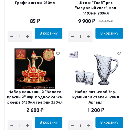
Графин штоф 250мл
Штоф "Глеб" рис
"Медовый спас" мал
h193мм 700мл
85
₽
9 900
₽
12 375
₽
В корзину
В корзину
Набор коньячный "Золото
Набор питьевой 7пр.
красный" 8пр. поднос 24.5см
кувшин 1л стакан 320мл
рюмка 6*30мл графин 350мл
Аргайл
2 600
₽
1 200
₽
В корзину
В корзину