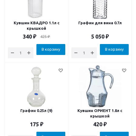
Кувшин КВАДРО 1.1л с
Графин для вина 0.7л
крышкой
340
₽
5 050
₽
425
₽
В корзину
В корзину
Графин 0.25л (9)
Кувшин ОРИЕНТ 1.8л с
крышкой
175
₽
420
₽