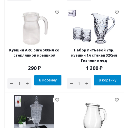
Кувшин ARC pure 500мл со
Набор питьевой 7пр.
стеклянной крышкой
кувшин 1л стакан 320мл
Гранение лед
290
₽
1 200
₽
В корзину
В корзину