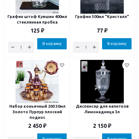
Графин штоф Кувшин 400мл
Графин 500мл "Кристалл"
стеклянная пробка
125
₽
77
₽
В корзину
В корзину
Набор коньячный 200 30мл
Диспенсер для напитков
Золото Пурпур плоский
Лимонадница 3л
поднос
2 450
₽
2 150
₽
В корзину
В корзину