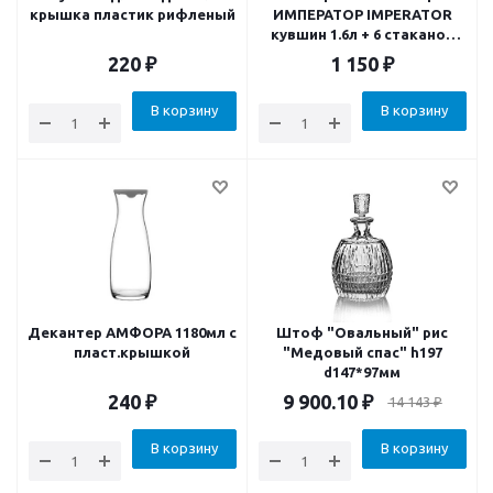
крышка пластик рифленый
ИМПЕРАТОР IMPERATOR
кувшин 1.6л + 6 стаканов
высоких 310мл
220
₽
1 150
₽
В корзину
В корзину
Декантер АМФОРА 1180мл с
Штоф "Овальный" рис
пласт.крышкой
"Медовый спас" h197
d147*97мм
240
₽
9 900.10
₽
14 143
₽
В корзину
В корзину