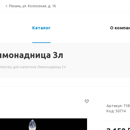
г. Рязань, ул. Колхозная, д. 16
Каталог
О компа
имонадница 3л
пенсер для напитков Лимонадница 3л
Артикул:
718
Код:
50714