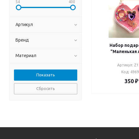
54
400
Артикул
Бренд
Набор пода
"Маленькая 
Материал
Артикул: Z
Код: 496
350
₽
Сбросить