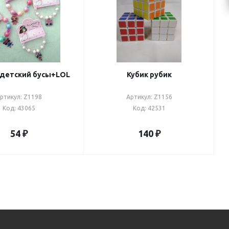
 детский бусы+LOL
Кубик рубик
ртикул: Z1198
Артикул: Z1156
Код: 43065
Код: 42531
54
₽
140
₽