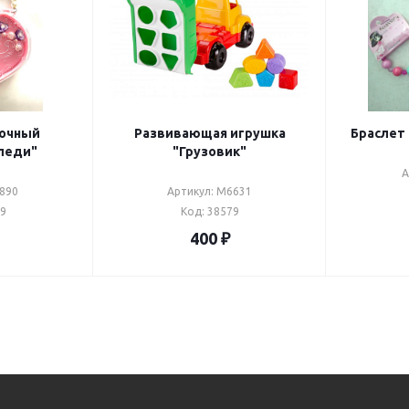
рочный
Развивающая игрушка
Браслет
леди"
"Грузовик"
А
1890
Артикул: М6631
99
Код: 38579
400
₽