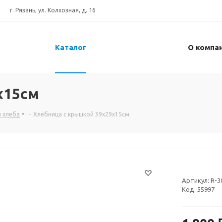
г. Рязань, ул. Колхозная, д. 16
Каталог
О компа
x15см
я хлеба
-
Хлебница с крышкой 39x29x15см
Артикул:
R-3
Код:
55997