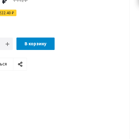
0
₽
1 112
₽
222.40
₽
В корзину
ься