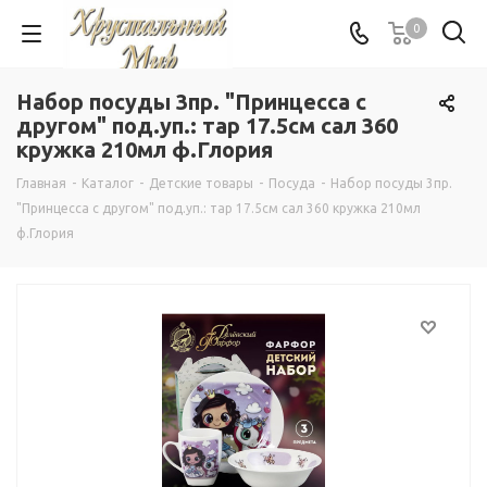
0
Набор посуды 3пр. "Принцесса с
другом" под.уп.: тар 17.5см сал 360
кружка 210мл ф.Глория
Главная
-
Каталог
-
Детские товары
-
Посуда
-
Набор посуды 3пр.
"Принцесса с другом" под.уп.: тар 17.5см сал 360 кружка 210мл
ф.Глория