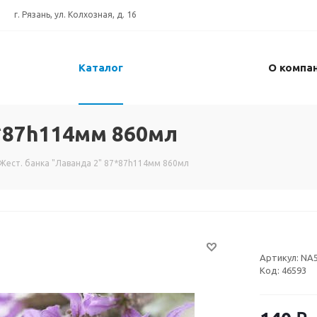
г. Рязань, ул. Колхозная, д. 16
Каталог
О компа
7*87h114мм 860мл
Жест. банка "Лаванда 2" 87*87h114мм 860мл
Артикул:
NA
Код:
46593