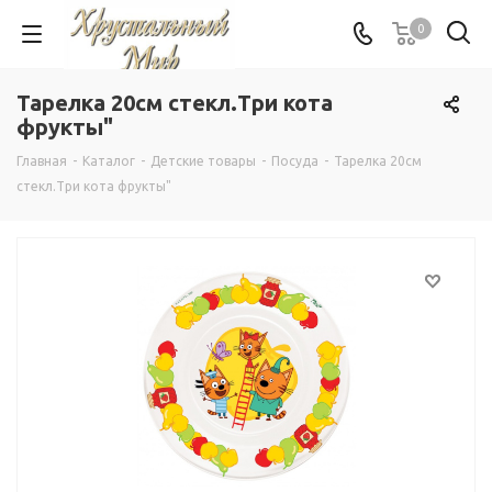
0
Тарелка 20см стекл.Три кота
фрукты"
Главная
-
Каталог
-
Детские товары
-
Посуда
-
Тарелка 20см
стекл.Три кота фрукты"