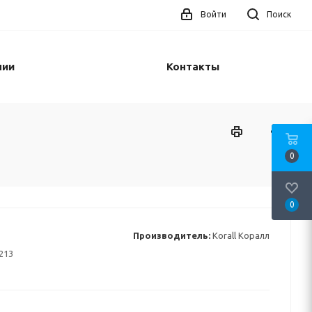
Войти
Поиск
нии
Контакты
0
0
Производитель:
Korall Коралл
213