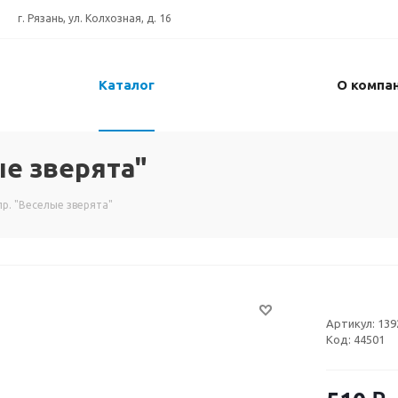
г. Рязань, ул. Колхозная, д. 16
Каталог
О компа
ые зверята"
р. "Веселые зверята"
Артикул:
139
Код:
44501