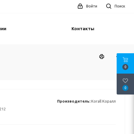
Войти
Поиск
нии
Контакты
0
0
Производитель:
Korall Коралл
212