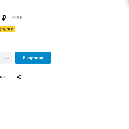
0
₽
729
₽
218.70
₽
В корзину
ься