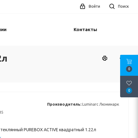
Войти
Поиск
нии
Контакты
2л
0
0
Производитель:
Luminarc Люминарк
35
стеклянный PUREBOX ACTIVE квадратный 1.22л