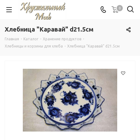
0
Хлебница "Каравай" d21.5см
Главная
-
Каталог
-
Хранение продуктов
-
Хлебницы и корзины для хлеба
-
Хлебница "Каравай" d21.5см