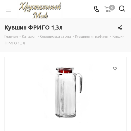
0
Кувшин ФРИГО 1,3л
Главная
-
Каталог
-
Сервировка стола
-
Кувшины и графины
-
Кувшин
ФРИГО 1,3л