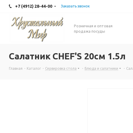
+7 (4912) 28-44-00
Заказать звонок
Розничная и оптовая
продажа посуды
Салатник CHEF'S 20см 1.5л
Главная
-
Каталог
-
Сервировка стола
-
Блюда и салатники
-
Сал