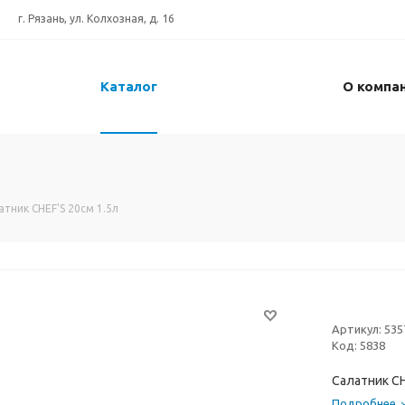
г. Рязань, ул. Колхозная, д. 16
Каталог
О компа
атник CHEF'S 20см 1.5л
Артикул:
535
Код:
5838
Салатник CH
Подробнее