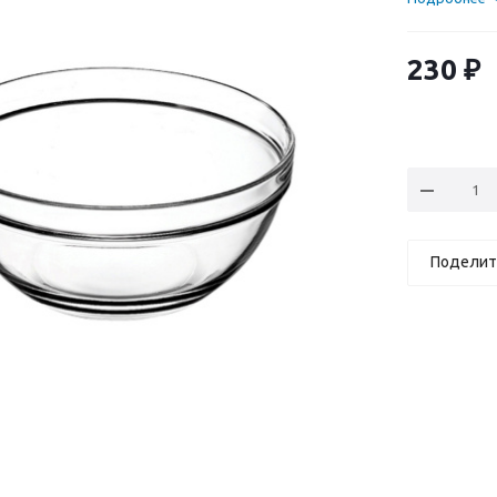
230
₽
Поделит