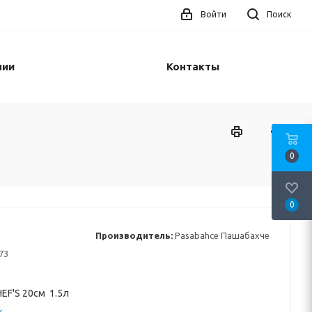
Войти
Поиск
нии
Контакты
0
0
Производитель:
Pasabahce Пашабахче
73
EF'S 20см 1.5л