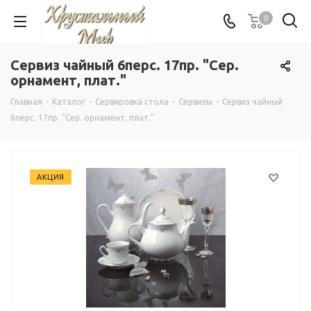
0
Сервиз чайный 6перс. 17пр. "Сер.
орнамент, плат."
Главная
-
Каталог
-
Сервировка стола
-
Сервизы
-
Сервиз чайный
6перс. 17пр. "Сер. орнамент, плат."
АКЦИЯ