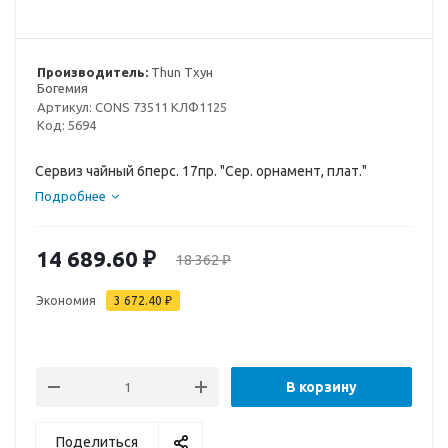
Производитель:
Thun Тхун
Богемия
Артикул:
CONS 73511 КЛФ1125
Код:
5694
Сервиз чайный 6перс. 17пр. "Сер. орнамент, плат."
Подробнее
14 689.60
₽
18 362
₽
Экономия
3 672.40
₽
В корзину
Поделиться