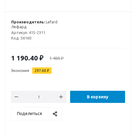
Производитель:
Lefard
Лефард
Артикул:
415-2311
Код:
56160
1 190.40
₽
1 488
₽
Экономия
297.60
₽
В корзину
Поделиться