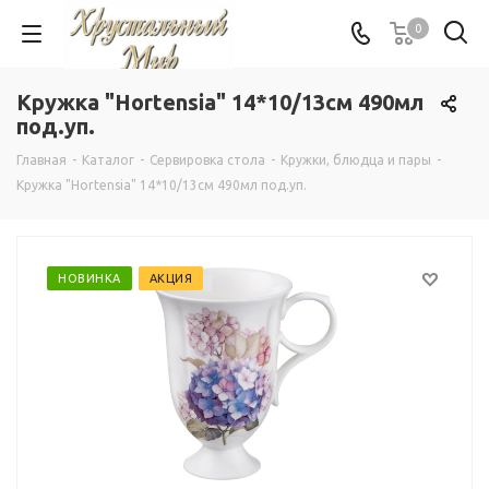
0
Кружка "Hortensia" 14*10/13см 490мл
под.уп.
Главная
-
Каталог
-
Сервировка стола
-
Кружки, блюдца и пары
-
Кружка "Hortensia" 14*10/13см 490мл под.уп.
НОВИНКА
АКЦИЯ