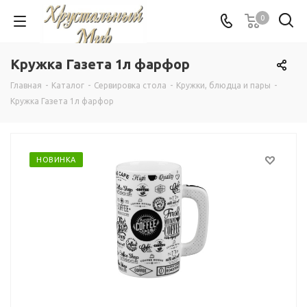
0
Кружка Газета 1л фарфор
Главная
-
Каталог
-
Сервировка стола
-
Кружки, блюдца и пары
-
Кружка Газета 1л фарфор
НОВИНКА