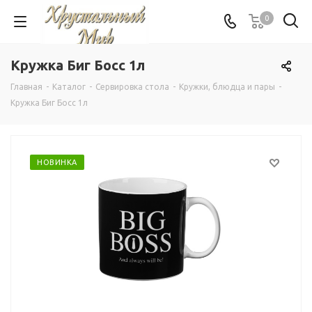
0
Кружка Биг Босс 1л
Главная
-
Каталог
-
Сервировка стола
-
Кружки, блюдца и пары
-
Кружка Биг Босс 1л
НОВИНКА