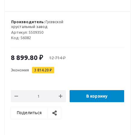
Производитель:
Гусевской
хрустальный завод
Артикул:
5509350
Код:
56082
8 899.80
₽
12 714
₽
Экономия
3 814.20
₽
В корзину
Поделиться