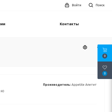
Войти
Поиск
нии
Контакты
0
0
Производитель:
Appetite Апетит
240