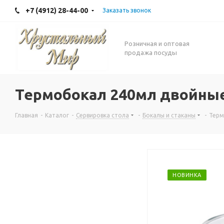
+7 (4912) 28-44-00
Заказать звонок
Розничная и оптовая
продажа посуды
Термобокал 240мл двойные
Главная
-
Каталог
-
Сервировка стола
-
Бокалы и стаканы
-
Терм
НОВИНКА