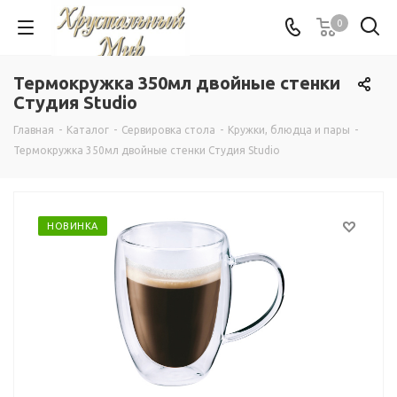
0
Термокружка 350мл двойные стенки
Студия Studio
Главная
-
Каталог
-
Сервировка стола
-
Кружки, блюдца и пары
-
Термокружка 350мл двойные стенки Студия Studio
НОВИНКА