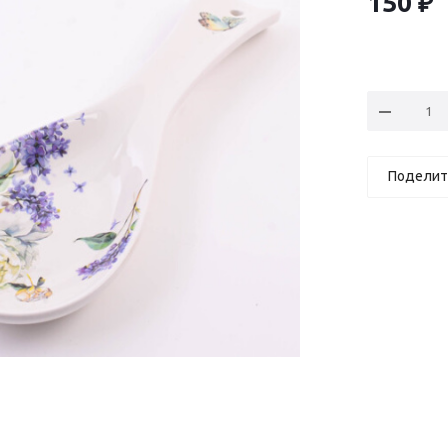
150
₽
Поделит