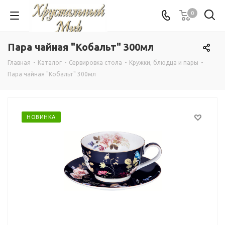
0
Пара чайная "Кобальт" 300мл
Главная
-
Каталог
-
Сервировка стола
-
Кружки, блюдца и пары
-
Пара чайная "Кобальт" 300мл
НОВИНКА