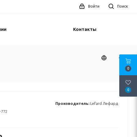
Войти
Поиск
нии
Контакты
0
0
Производитель:
Lefard Лефард
-772