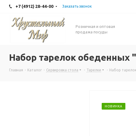
+7 (4912) 28-44-00
Заказать звонок
Розничная и оптовая
продажа посуды
Набор тарелок обеденных "
Главная
-
Каталог
-
Сервировка стола
-
Тарелки
-
Набор тарелок
НОВИНКА