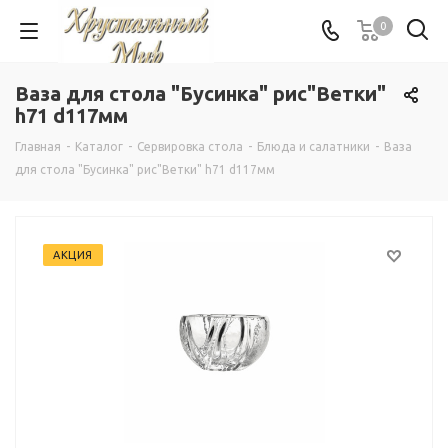
0
Ваза для стола "Бусинка" рис"Ветки"
h71 d117мм
Главная
-
Каталог
-
Сервировка стола
-
Блюда и салатники
-
Ваза
для стола "Бусинка" рис"Ветки" h71 d117мм
АКЦИЯ