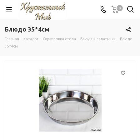
0
Блюдо 35*4см
Главная
-
Каталог
-
Сервировка стола
-
Блюда и салатники
-
Блюдо
35*4см