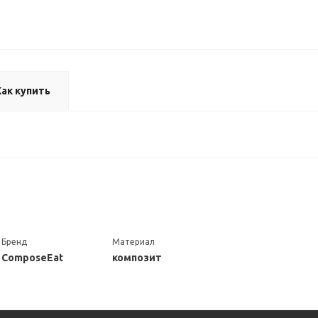
Как купить
Бренд
Материал
ComposeEat
композит