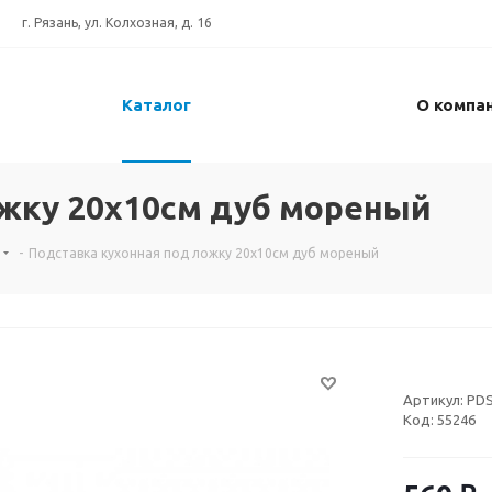
г. Рязань, ул. Колхозная, д. 16
Каталог
О компа
ожку 20х10см дуб мореный
-
Подставка кухонная под ложку 20х10см дуб мореный
Артикул:
PDS
Код:
55246