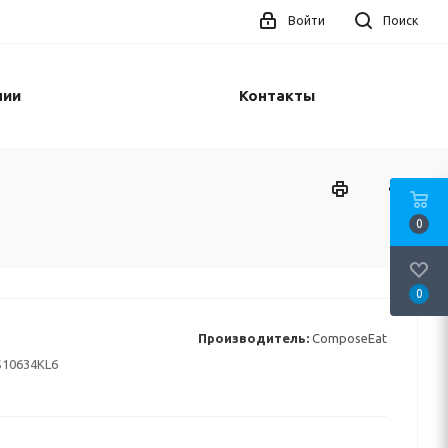
Войти
Поиск
нии
Контакты
0
0
Производитель:
ComposeEat
10634KL6