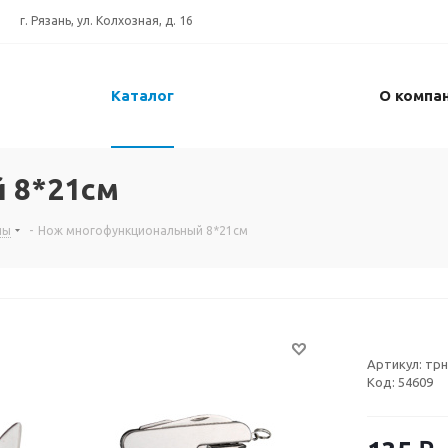
г. Рязань, ул. Колхозная, д. 16
Каталог
О компа
 8*21см
лы
-
Нож многофункциональный 8*21см
Артикул:
трн
Код:
54609