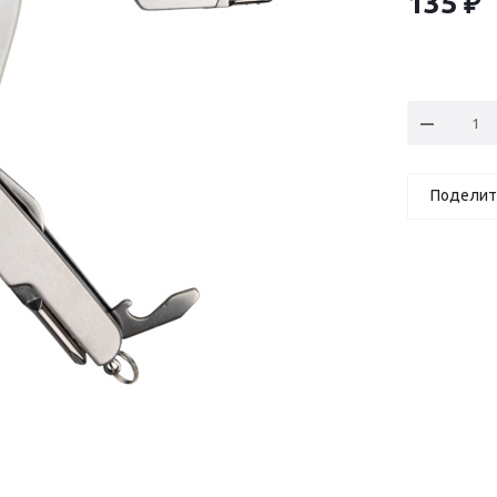
135
₽
Поделит