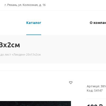
г. Рязань, ул. Колхозная, д. 16
Каталог
О компа
3x2см
до лист «Линден» 20x13x2см
Артикул:
381
Код:
54147