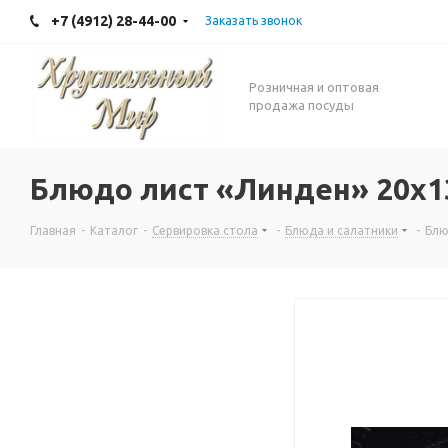
+7 (4912) 28-44-00
Заказать звонок
Розничная и оптовая
продажа посуды
Блюдо лист «Линден» 20x1
Главная
-
Каталог
-
Сервировка стола
-
Блюда и салатники
-
Блю