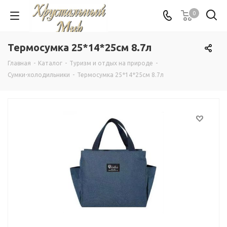
0
Термосумка 25*14*25см 8.7л
Главная
-
Каталог
-
Туризм и отдых на природе
-
Сумки-холодильники
-
Термосумка 25*14*25см 8.7л