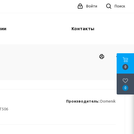
Войти
Поиск
нии
Контакты
0
0
Производитель:
Domenik
T506