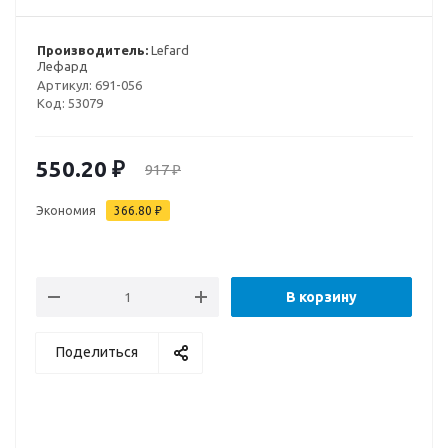
Производитель:
Lefard
Лефард
Артикул:
691-056
Код:
53079
550.20
₽
917
₽
Экономия
366.80
₽
В корзину
Поделиться