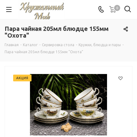
0
Пара чайная 205мл блюдце 155мм
"Охота"
Главная
-
Каталог
-
Сервировка стола
-
Кружки, блюдца и пары
-
Пара чайная 205мл блюдце 155мм "Охота"
АКЦИЯ