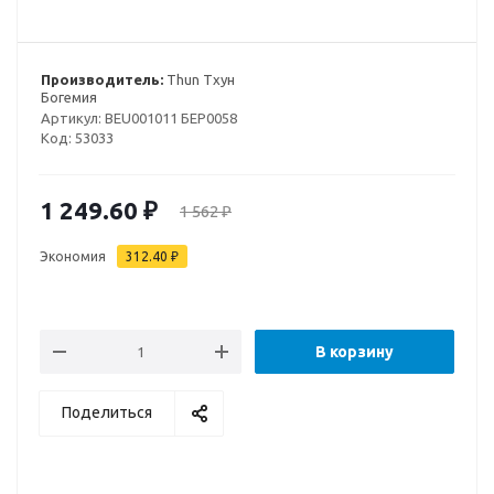
Производитель:
Thun Тхун
Богемия
Артикул:
BEU001011 БЕР0058
Код:
53033
1 249.60
₽
1 562
₽
Экономия
312.40
₽
В корзину
Поделиться