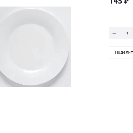
145
₽
Поделит