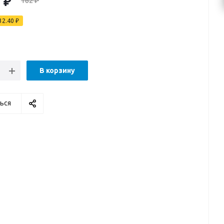
0
₽
162
₽
32.40
₽
В корзину
ься