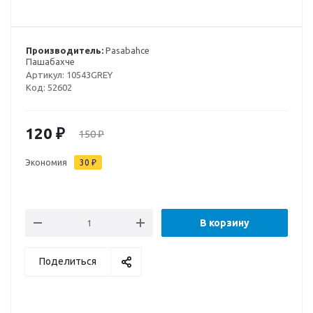
Производитель:
Pasabahce
Пашабахче
Артикул:
10543GREY
Код:
52602
120
₽
150
₽
Экономия
30
₽
В корзину
Поделиться