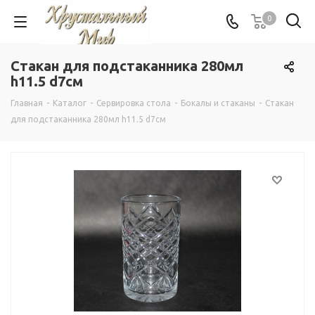
0
Стакан для подстаканника 280мл
h11.5 d7см
Главная
-
Каталог
-
Сервировка стола
-
Бокалы и стаканы
-
Стакан
для подстаканника 280мл h11.5 d7см