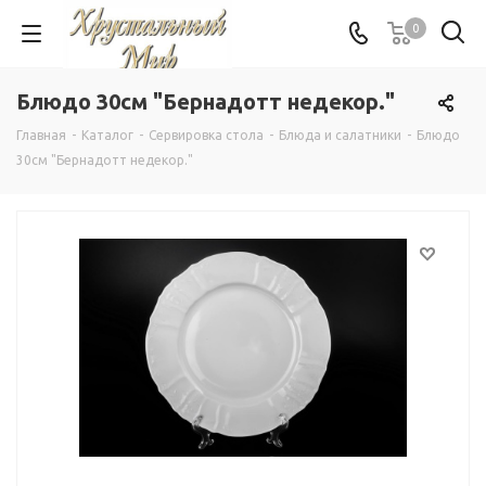
0
Блюдо 30см "Бернадотт недекор."
Главная
-
Каталог
-
Сервировка стола
-
Блюда и салатники
-
Блюдо
30см "Бернадотт недекор."