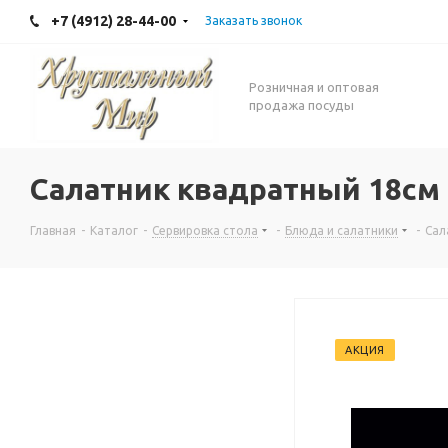
+7 (4912) 28-44-00
Заказать звонок
Розничная и оптовая
продажа посуды
Салатник квадратный 18см
Главная
-
Каталог
-
Сервировка стола
-
Блюда и салатники
-
Сал
АКЦИЯ