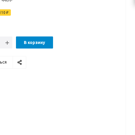
440
₽
110
₽
В корзину
ься