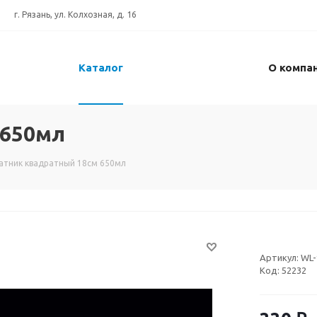
г. Рязань, ул. Колхозная, д. 16
Каталог
О компа
 650мл
атник квадратный 18см 650мл
Артикул:
WL-
Код:
52232