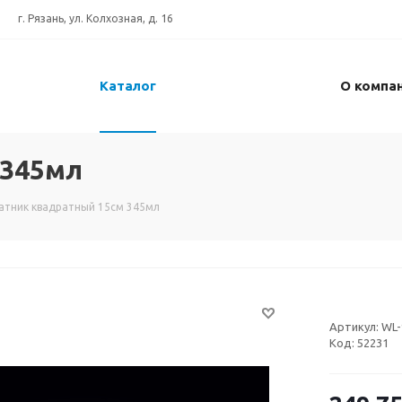
г. Рязань, ул. Колхозная, д. 16
Каталог
О компа
 345мл
атник квадратный 15см 345мл
Артикул:
WL-
Код:
52231