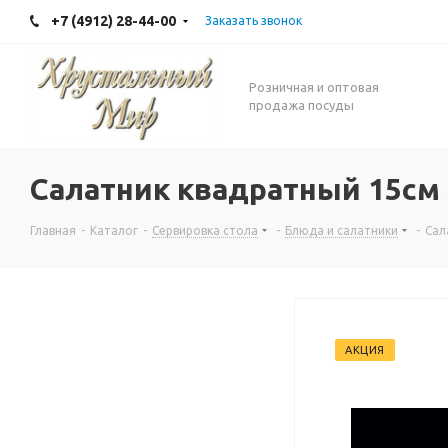
+7 (4912) 28-44-00
Заказать звонок
Розничная и оптовая
продажа посуды
Салатник квадратный 15см
Главная
-
Каталог
-
Сервировка стола
-
Блюда и салатники
-
Сал
АКЦИЯ