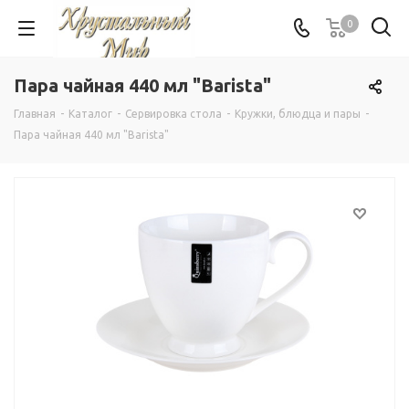
0
Пара чайная 440 мл "Barista"
Главная
-
Каталог
-
Сервировка стола
-
Кружки, блюдца и пары
-
Пара чайная 440 мл "Barista"