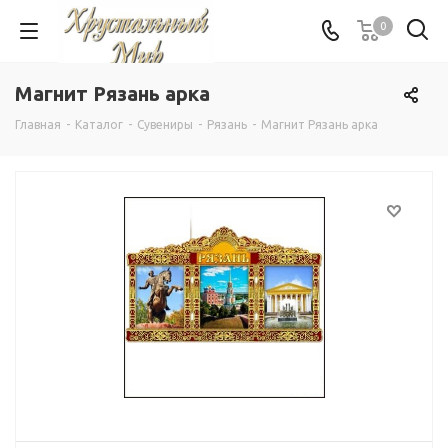
0
Магнит Рязань арка
Главная
-
Каталог
-
Сувениры
-
Рязань
-
Магнит Рязань арка