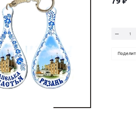
79
₽
Поделит