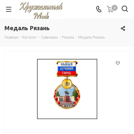
0
Медаль Рязань
Главная
-
Каталог
-
Сувениры
-
Рязань
-
Медаль Рязань